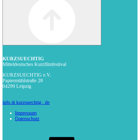
KURZSUECHTIG
Mitteldeutsches Kurzfilmfestival
KURZSUECHTIG e.V.
Papiermühlstraße 28
04299 Leipzig
info ät kurzsuechtig . de
Impressum
Datenschutz