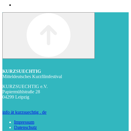
KURZSUECHTIG
Mitteldeutsches Kurzfilmfestival
KURZSUECHTIG e.V.
Papiermühlstraße 28
04299 Leipzig
info ät kurzsuechtig . de
Impressum
Datenschutz