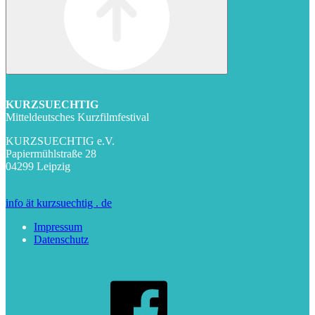
KURZSUECHTIG
Mitteldeutsches Kurzfilmfestival
KURZSUECHTIG e.V.
Papiermühlstraße 28
04299 Leipzig
info ät kurzsuechtig . de
Impressum
Datenschutz