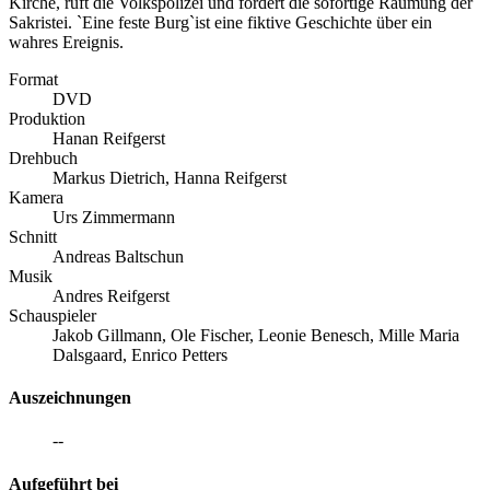
Kirche, ruft die Volkspolizei und fordert die sofortige Räumung der
Sakristei. `Eine feste Burg`ist eine fiktive Geschichte über ein
wahres Ereignis.
Format
DVD
Produktion
Hanan Reifgerst
Drehbuch
Markus Dietrich, Hanna Reifgerst
Kamera
Urs Zimmermann
Schnitt
Andreas Baltschun
Musik
Andres Reifgerst
Schauspieler
Jakob Gillmann, Ole Fischer, Leonie Benesch, Mille Maria
Dalsgaard, Enrico Petters
Auszeichnungen
--
Aufgeführt bei