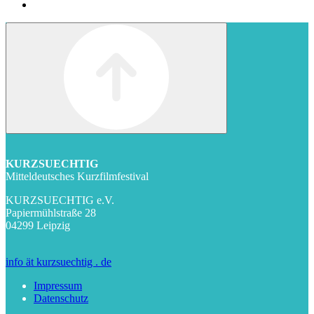
KURZSUECHTIG
Mitteldeutsches Kurzfilmfestival
KURZSUECHTIG e.V.
Papiermühlstraße 28
04299 Leipzig
info ät kurzsuechtig . de
Impressum
Datenschutz