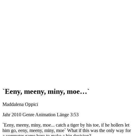
`Eeny, meeny, miny, moe…`
Maddalena Oppici
Jahr
2010
Genre
Animation
Länge
3:53
`Eeny, meeny, miny, moe... catch a tiger by his toe, if he hollers let
him go, eeny, meeny, miny, moe` What if this was the only way for
a computer game hero to make a big decision?