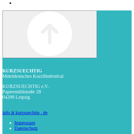
KURZSUECHTIG
Mitteldeutsches Kurzfilmfestival
KURZSUECHTIG e.V.
Papiermühlstraße 28
04299 Leipzig
info ät kurzsuechtig . de
Impressum
Datenschutz