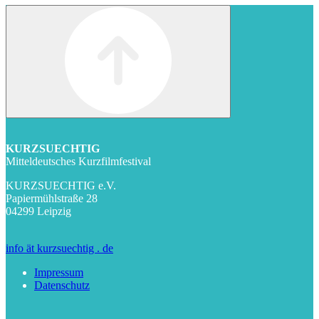
KURZSUECHTIG
Mitteldeutsches Kurzfilmfestival
KURZSUECHTIG e.V.
Papiermühlstraße 28
04299 Leipzig
info ät kurzsuechtig . de
Impressum
Datenschutz