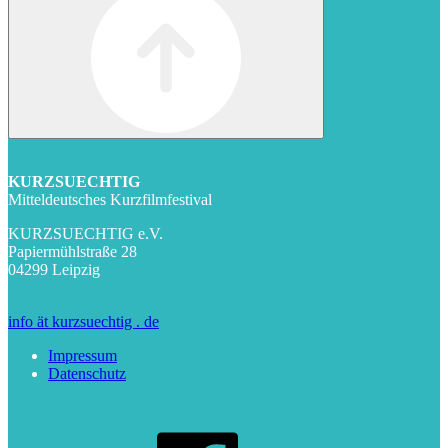
KURZSUECHTIG
Mitteldeutsches Kurzfilmfestival
KURZSUECHTIG e.V.
Papiermühlstraße 28
04299 Leipzig
info ät kurzsuechtig . de
Impressum
Datenschutz