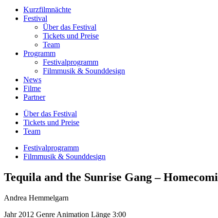
Kurzfilmnächte
Festival
Über das Festival
Tickets und Preise
Team
Programm
Festivalprogramm
Filmmusik & Sounddesign
News
Filme
Partner
Über das Festival
Tickets und Preise
Team
Festivalprogramm
Filmmusik & Sounddesign
Tequila and the Sunrise Gang – Homecom
Andrea Hemmelgarn
Jahr
2012
Genre
Animation
Länge
3:00