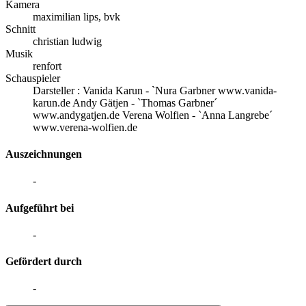
Kamera
maximilian lips, bvk
Schnitt
christian ludwig
Musik
renfort
Schauspieler
Darsteller : Vanida Karun - `Nura Garbner www.vanida-
karun.de Andy Gätjen - `Thomas Garbner´
www.andygatjen.de Verena Wolfien - `Anna Langrebe´
www.verena-wolfien.de
Auszeichnungen
-
Aufgeführt bei
-
Gefördert durch
-