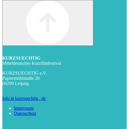
KURZSUECHTIG
Mitteldeutsches Kurzfilmfestival
KURZSUECHTIG e.V.
Papiermühlstraße 28
04299 Leipzig
info ät kurzsuechtig . de
Impressum
Datenschutz